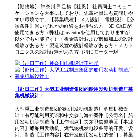
【勤務地】 神奈川県 足柄【社風】 社員同士コミュニ
ケーションを大事にしており、先輩社員にも質問しや
すい環境です。【募集職種】 メカ設計、電機設計【必
須条件】※いずれかの経験をお持ちの方・3D CADが
使用できる方（弊社はInventorを使用しておりますが、
以外でも可能です）・板金設計および機械加工の設計
経験がある方・製造装置の設計経験がある方・メカト
ロニクスの設計経験がある方（特にモーター駆
【赴日工作】大型工业制造集团的船用发动机制造厂募
集机械设计！
大型重工业制造集团的船用发动机制造厂募集机械设
计！有可能利用英语和中文参与海外案件【公司名】船
用发动机等制造商【工作地点】关东甲信越地区【事业
内容】船舶用发动机、燃气轮机发电设备等的开发、设
计、制造【工作内容】在开发船用发动机的部门，募集