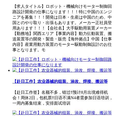
【求人タイトル】ロボット・機械向けモーター制御回
路設計開発の仕事になります！！！特に中国のエンジ
ニアを募集！！！開発は日本・生産は中国のため、中
国とのやり取り・出張もあります。メーカー正社員登
用あります！！！【会社名】大手駆動用装置メーカー
【勤務地】関西エリア【事業内容】動力伝動装置、搬
送装置等の開発・製造・販売【海外拠点】中国【仕事
内容】産業用動力装置のモーター駆動制御設計のお仕
事となります。モ
【赴日工作】农业器械的组装、涂改、焊接、搬运等
【赴日工作签】名额不多，错过️‼️预计8月出境️难得机
会！周休2日，包机票‼️日语不满N4者需参加日语培训，
一周内募集结束，安排面试培训