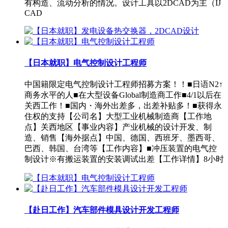
有构造、流动分析的情况。设计工具以2DCAD为主（IJ
CAD
【日本就职】电气控制设计工程师
中国籍限定电气控制设计工程师招募方案！！■日语N2↑
商务水平的人■在大型设备Global制造商工作■4/1以后在
关西工作！■国内・海外出差多，出差补贴多！■获得永
住权的支持【公司名】大型工业机械制造商【工作地
点】关西地区【事业内容】产业机械的设计开发、制
造、销售【海外据点】中国、德国、西班牙、墨西哥、
巴西、韩国、台湾等【工作内容】■冲压装置的电气控
制设计※有搬运装置的安装调试出差【工作详情】8小时
【赴日工作】汽车部件模具设计开发工程师