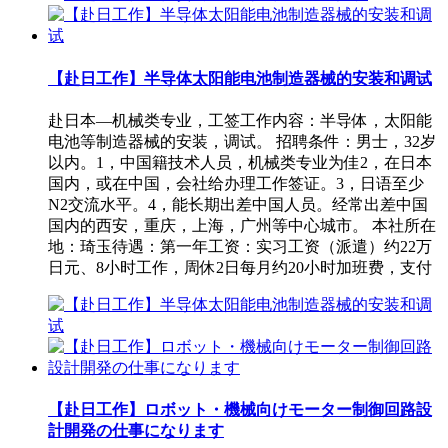
【赴日工作】半导体太阳能电池制造器械的安装和调试
赴日本—机械类专业，工签工作内容：半导体，太阳能
电池等制造器械的安装，调试。 招聘条件：男士，32岁
以内。1，中国籍技术人员，机械类专业为佳2，在日本
国内，或在中国，会社给办理工作签证。3，日语至少
N2交流水平。4，能长期出差中国人员。经常出差中国
国内的西安，重庆，上海，广州等中心城市。 本社所在
地：琦玉待遇：第一年工资：实习工资（派遣）约22万
日元、8小时工作，周休2日每月约20小时加班费，支付
【赴日工作】ロボット・機械向けモーター制御回路設
計開発の仕事になります