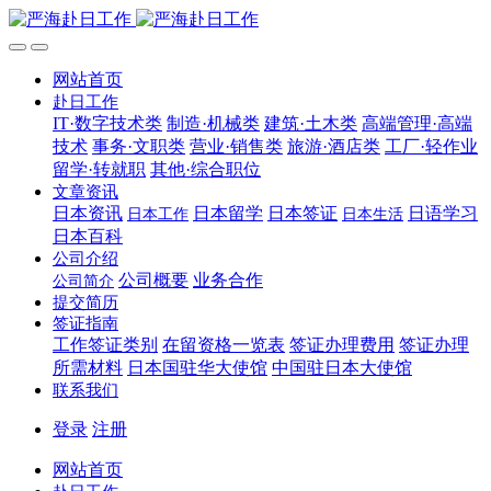
网站首页
赴日工作
IT·数字技术类
制造·机械类
建筑·土木类
高端管理·高端
技术
事务·文职类
营业·销售类
旅游·酒店类
工厂·轻作业
留学·转就职
其他·综合职位
文章资讯
日本资讯
日本留学
日本签证
日语学习
日本工作
日本生活
日本百科
公司介绍
公司概要
业务合作
公司简介
提交简历
签证指南
工作签证类别
在留资格一览表
签证办理费用
签证办理
所需材料
日本国驻华大使馆
中国驻日本大使馆
联系我们
登录
注册
网站首页