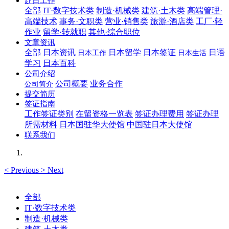
赴日工作
全部
IT·数字技术类
制造·机械类
建筑·土木类
高端管理·
高端技术
事务·文职类
营业·销售类
旅游·酒店类
工厂·轻
作业
留学·转就职
其他·综合职位
文章资讯
全部
日本资讯
日本留学
日本签证
日语
日本工作
日本生活
学习
日本百科
公司介绍
公司概要
业务合作
公司简介
提交简历
签证指南
工作签证类别
在留资格一览表
签证办理费用
签证办理
所需材料
日本国驻华大使馆
中国驻日本大使馆
联系我们
<
Previous
>
Next
全部
IT·数字技术类
制造·机械类