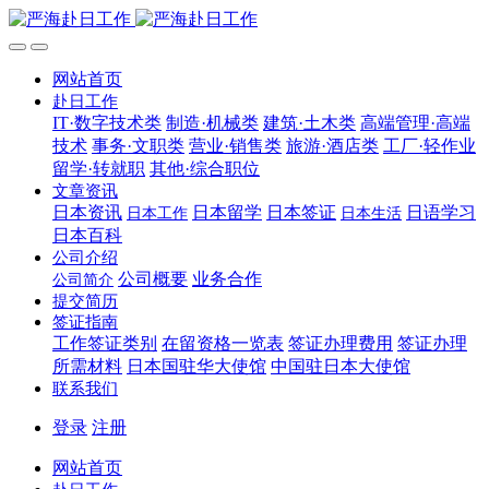
网站首页
赴日工作
IT·数字技术类
制造·机械类
建筑·土木类
高端管理·高端
技术
事务·文职类
营业·销售类
旅游·酒店类
工厂·轻作业
留学·转就职
其他·综合职位
文章资讯
日本资讯
日本留学
日本签证
日语学习
日本工作
日本生活
日本百科
公司介绍
公司概要
业务合作
公司简介
提交简历
签证指南
工作签证类别
在留资格一览表
签证办理费用
签证办理
所需材料
日本国驻华大使馆
中国驻日本大使馆
联系我们
登录
注册
网站首页