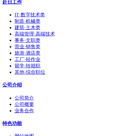
赴日工作
IT·数字技术类
制造·机械类
建筑·土木类
高端管理·高端技术
事务·文职类
营业·销售类
旅游·酒店类
工厂·轻作业
留学·转就职
其他·综合职位
公司介绍
公司简介
公司概要
业务合作
特色功能