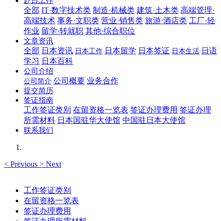
赴日工作
全部
IT·数字技术类
制造·机械类
建筑·土木类
高端管理·
高端技术
事务·文职类
营业·销售类
旅游·酒店类
工厂·轻
作业
留学·转就职
其他·综合职位
文章资讯
全部
日本资讯
日本留学
日本签证
日语
日本工作
日本生活
学习
日本百科
公司介绍
公司概要
业务合作
公司简介
提交简历
签证指南
工作签证类别
在留资格一览表
签证办理费用
签证办理
所需材料
日本国驻华大使馆
中国驻日本大使馆
联系我们
<
Previous
>
Next
工作签证类别
在留资格一览表
签证办理费用