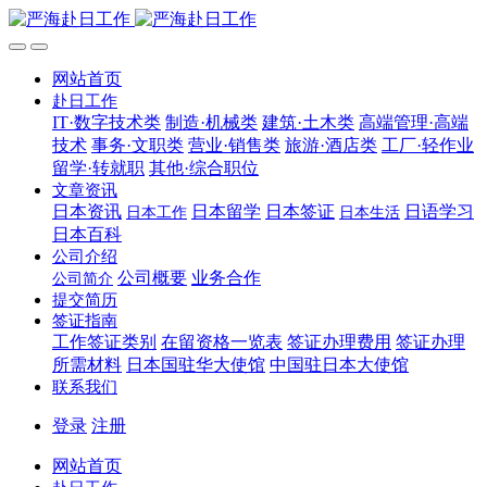
网站首页
赴日工作
IT·数字技术类
制造·机械类
建筑·土木类
高端管理·高端
技术
事务·文职类
营业·销售类
旅游·酒店类
工厂·轻作业
留学·转就职
其他·综合职位
文章资讯
日本资讯
日本留学
日本签证
日语学习
日本工作
日本生活
日本百科
公司介绍
公司概要
业务合作
公司简介
提交简历
签证指南
工作签证类别
在留资格一览表
签证办理费用
签证办理
所需材料
日本国驻华大使馆
中国驻日本大使馆
联系我们
登录
注册
网站首页