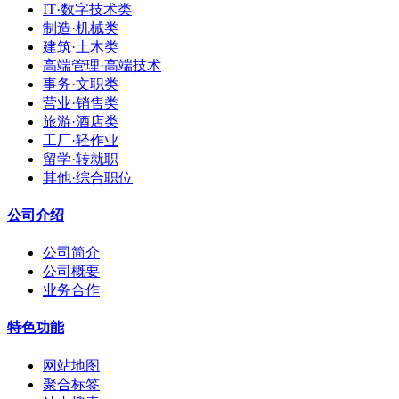
IT·数字技术类
制造·机械类
建筑·土木类
高端管理·高端技术
事务·文职类
营业·销售类
旅游·酒店类
工厂·轻作业
留学·转就职
其他·综合职位
公司介绍
公司简介
公司概要
业务合作
特色功能
网站地图
聚合标签