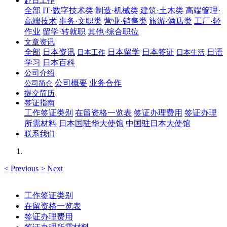
赴日工作
全部
IT·数字技术类
制造·机械类
建筑·土木类
高端管理·
高端技术
事务·文职类
营业·销售类
旅游·酒店类
工厂·轻
作业
留学·转就职
其他·综合职位
文章资讯
全部
日本资讯
日本留学
日本签证
日语
日本工作
日本生活
学习
日本百科
公司介绍
公司概要
业务合作
公司简介
提交简历
签证指南
工作签证类别
在留资格一览表
签证办理费用
签证办理
所需材料
日本国驻华大使馆
中国驻日本大使馆
联系我们
<
Previous
>
Next
工作签证类别
在留资格一览表
签证办理费用