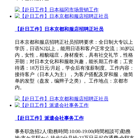
【赴日工作】日本京都和服店招聘正社员
日本京都和服店招聘正社员招聘要求：全日制大专以上
学历，日语N2以上，能用日语和客户正常交流；30岁以
内，女性，相貌端庄，身材瘦长，具有社交礼节，性格
开朗；对日本文化和和服敢兴趣，能长期工作者；工资
待遇：18万日元/月起，学会后有涨薪制度。工作内容：
接待客户（日本人为主），为客户搭配及穿和服，做简
单的发型（盘发，编辫子之类）。工作地点：京都市
内。
【赴日工作】派遣会社事务工作
事务职急招2人!勤務時間:10:00-19:00(時間相談可)勤務
地:市ケ谷駅から徒步5分月給:23万日元起交通費:全額支