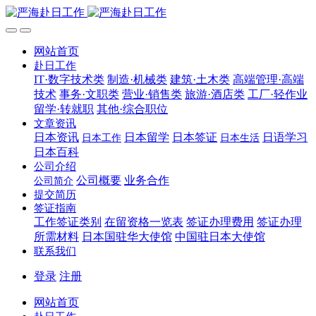
网站首页
赴日工作
IT·数字技术类
制造·机械类
建筑·土木类
高端管理·高端
技术
事务·文职类
营业·销售类
旅游·酒店类
工厂·轻作业
留学·转就职
其他·综合职位
文章资讯
日本资讯
日本留学
日本签证
日语学习
日本工作
日本生活
日本百科
公司介绍
公司概要
业务合作
公司简介
提交简历
签证指南
工作签证类别
在留资格一览表
签证办理费用
签证办理
所需材料
日本国驻华大使馆
中国驻日本大使馆
联系我们
登录
注册
网站首页