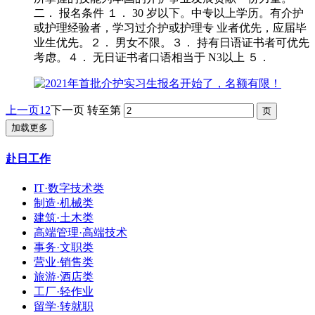
二． 报名条件 １． 30 岁以下。中专以上学历。有介护
或护理经验者，学习过介护或护理专 业者优先，应届毕
业生优先。２． 男女不限。３． 持有日语证书者可优先
考虑。４． 无日证书者口语相当于 N3以上 ５．
上一页
1
2
下一页
转至第
加载更多
赴日工作
IT·数字技术类
制造·机械类
建筑·土木类
高端管理·高端技术
事务·文职类
营业·销售类
旅游·酒店类
工厂·轻作业
留学·转就职