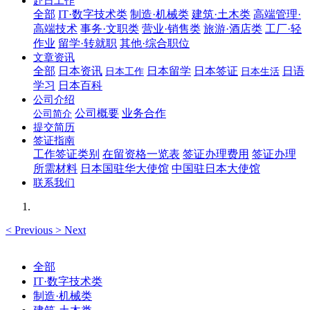
赴日工作
全部
IT·数字技术类
制造·机械类
建筑·土木类
高端管理·
高端技术
事务·文职类
营业·销售类
旅游·酒店类
工厂·轻
作业
留学·转就职
其他·综合职位
文章资讯
全部
日本资讯
日本留学
日本签证
日语
日本工作
日本生活
学习
日本百科
公司介绍
公司概要
业务合作
公司简介
提交简历
签证指南
工作签证类别
在留资格一览表
签证办理费用
签证办理
所需材料
日本国驻华大使馆
中国驻日本大使馆
联系我们
<
Previous
>
Next
全部
IT·数字技术类
制造·机械类