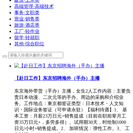
建筑·土木类
高端管理·高端技术
事务·文职类
营业·销售类
旅游·酒店类
工厂·轻作业
留学·转就职
其他·综合职位
【赴日工作】东京招聘海外（手办）主播
东京海外带货（手办）主播，女生2人工作内容：主要负
责日本动漫、二次元等的手办、周边的采购和介绍业
务。工作地点：東京都签证类型：日本技术・人文知
识・国际业务签证（可申请永驻）【福利待遇】1、 基
本工资：月薪23万日元+销售提成（目前在职前辈月工
资35万日元+，多劳多得）。试用期30天，时给制1000
日元/小时+销售提成。2、 加班情况：弹性工作。3、 工