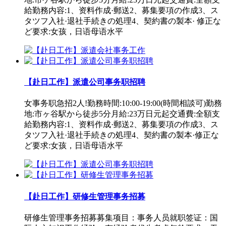
給勤務内容:1、资料作成·郵送2、募集要項の作成3、ス
タツフ入社·退社手続きの処理4、契約書の製本· 修正な
ど要求:女孩，日语母语水平
【赴日工作】派遣公司事务职招聘
女事务职急招2人!勤務時間:10:00-19:00(時間相談可)勤務
地:市ヶ谷駅から徒步5分月給:23万日元起交通費:全額支
給勤務内容:1、资料作成·郵送2、募集要項の作成3、ス
タツフ入社·退社手続きの処理4、契約書の製本·修正な
ど要求:女孩，日语母语水平
【赴日工作】研修生管理事务招募
研修生管理事务招募募集项目：事务人员就职签证：国