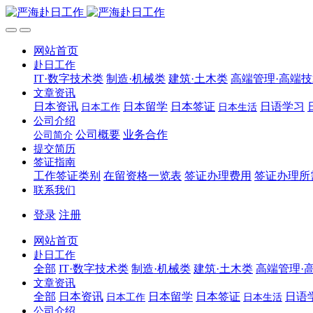
网站首页
赴日工作
IT·数字技术类
制造·机械类
建筑·土木类
高端管理·高端
文章资讯
日本资讯
日本留学
日本签证
日语学习
日本工作
日本生活
公司介绍
公司概要
业务合作
公司简介
提交简历
签证指南
工作签证类别
在留资格一览表
签证办理费用
签证办理所
联系我们
登录
注册
网站首页
赴日工作
全部
IT·数字技术类
制造·机械类
建筑·土木类
高端管理·
文章资讯
全部
日本资讯
日本留学
日本签证
日语
日本工作
日本生活
公司介绍