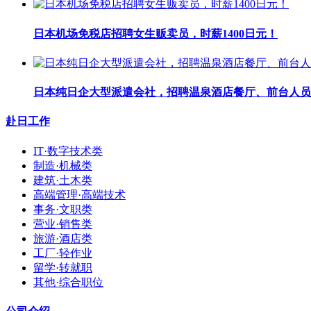
日本机场免税店招聘女生贩卖员，时薪1400日元！
日本纯日企大型派遣会社，招聘温泉酒店餐厅、前台人员
赴日工作
IT·数字技术类
制造·机械类
建筑·土木类
高端管理·高端技术
事务·文职类
营业·销售类
旅游·酒店类
工厂·轻作业
留学·转就职
其他·综合职位