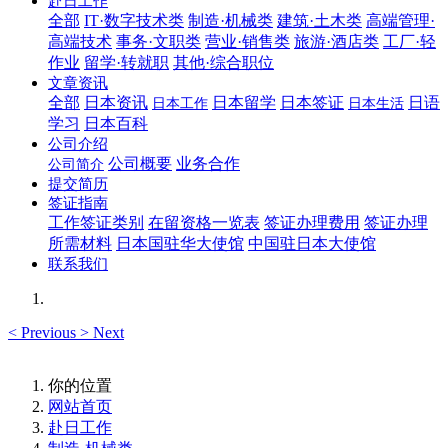
赴日工作
全部
IT·数字技术类
制造·机械类
建筑·土木类
高端管理·
高端技术
事务·文职类
营业·销售类
旅游·酒店类
工厂·轻
作业
留学·转就职
其他·综合职位
文章资讯
全部
日本资讯
日本留学
日本签证
日语
日本工作
日本生活
学习
日本百科
公司介绍
公司概要
业务合作
公司简介
提交简历
签证指南
工作签证类别
在留资格一览表
签证办理费用
签证办理
所需材料
日本国驻华大使馆
中国驻日本大使馆
联系我们
<
Previous
>
Next
你的位置
网站首页
赴日工作