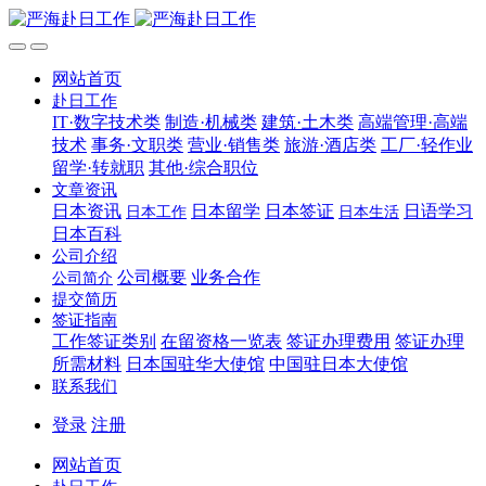
网站首页
赴日工作
IT·数字技术类
制造·机械类
建筑·土木类
高端管理·高端
技术
事务·文职类
营业·销售类
旅游·酒店类
工厂·轻作业
留学·转就职
其他·综合职位
文章资讯
日本资讯
日本留学
日本签证
日语学习
日本工作
日本生活
日本百科
公司介绍
公司概要
业务合作
公司简介
提交简历
签证指南
工作签证类别
在留资格一览表
签证办理费用
签证办理
所需材料
日本国驻华大使馆
中国驻日本大使馆
联系我们
登录
注册
网站首页