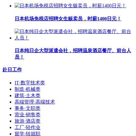
日本机场免税店招聘女生贩卖员，时薪1400日元！
日本纯日企大型派遣会社，招聘温泉酒店餐厅、前台人
员！
赴日工作
IT·数字技术类
制造·机械类
建筑·土木类
高端管理·高端技术
事务·文职类
营业·销售类
旅游·酒店类
工厂·轻作业
留学·转就职