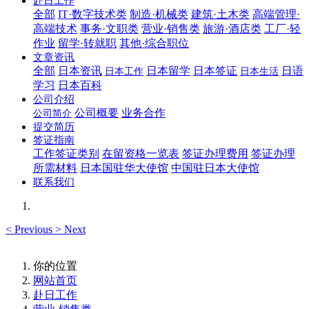
赴日工作
全部
IT·数字技术类
制造·机械类
建筑·土木类
高端管理·
高端技术
事务·文职类
营业·销售类
旅游·酒店类
工厂·轻
作业
留学·转就职
其他·综合职位
文章资讯
全部
日本资讯
日本留学
日本签证
日语
日本工作
日本生活
学习
日本百科
公司介绍
公司概要
业务合作
公司简介
提交简历
签证指南
工作签证类别
在留资格一览表
签证办理费用
签证办理
所需材料
日本国驻华大使馆
中国驻日本大使馆
联系我们
<
Previous
>
Next
你的位置
网站首页
赴日工作