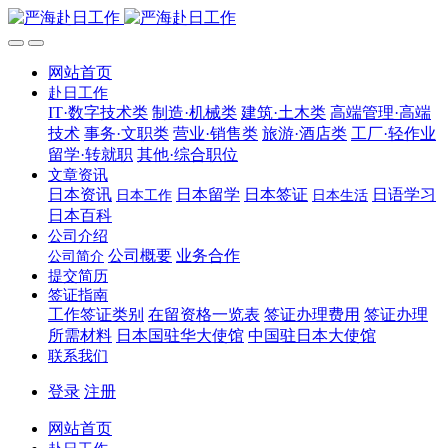
网站首页
赴日工作
IT·数字技术类
制造·机械类
建筑·土木类
高端管理·高端
技术
事务·文职类
营业·销售类
旅游·酒店类
工厂·轻作业
留学·转就职
其他·综合职位
文章资讯
日本资讯
日本留学
日本签证
日语学习
日本工作
日本生活
日本百科
公司介绍
公司概要
业务合作
公司简介
提交简历
签证指南
工作签证类别
在留资格一览表
签证办理费用
签证办理
所需材料
日本国驻华大使馆
中国驻日本大使馆
联系我们
登录
注册
网站首页