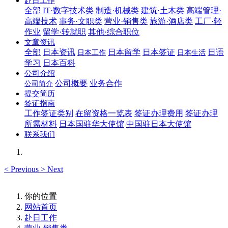
赴日工作
全部
IT·数字技术类
制造·机械类
建筑·土木类
高端管理·
高端技术
事务·文职类
营业·销售类
旅游·酒店类
工厂·轻
作业
留学·转就职
其他·综合职位
文章资讯
全部
日本资讯
日本留学
日本签证
日语
日本工作
日本生活
学习
日本百科
公司介绍
公司概要
业务合作
公司简介
提交简历
签证指南
工作签证类别
在留资格一览表
签证办理费用
签证办理
所需材料
日本国驻华大使馆
中国驻日本大使馆
联系我们
<
Previous
>
Next
你的位置
网站首页
赴日工作