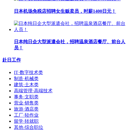
日本机场免税店招聘女生贩卖员，时薪1400日元！
日本纯日企大型派遣会社，招聘温泉酒店餐厅、前台人
员！
赴日工作
IT·数字技术类
制造·机械类
建筑·土木类
高端管理·高端技术
事务·文职类
营业·销售类
旅游·酒店类
工厂·轻作业
留学·转就职
其他·综合职位