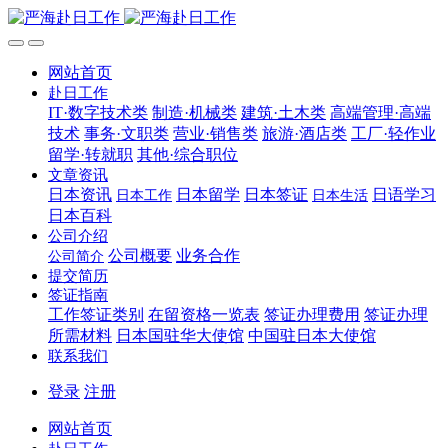
网站首页
赴日工作
IT·数字技术类
制造·机械类
建筑·土木类
高端管理·高端
技术
事务·文职类
营业·销售类
旅游·酒店类
工厂·轻作业
留学·转就职
其他·综合职位
文章资讯
日本资讯
日本留学
日本签证
日语学习
日本工作
日本生活
日本百科
公司介绍
公司概要
业务合作
公司简介
提交简历
签证指南
工作签证类别
在留资格一览表
签证办理费用
签证办理
所需材料
日本国驻华大使馆
中国驻日本大使馆
联系我们
登录
注册
网站首页