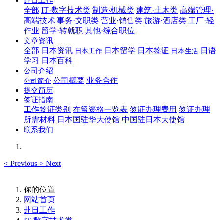
赴日工作
全部
IT·数字技术类
制造·机械类
建筑·土木类
高端管理·
高端技术
事务·文职类
营业·销售类
旅游·酒店类
工厂·轻
作业
留学·转就职
其他·综合职位
文章资讯
全部
日本资讯
日本留学
日本签证
日语
日本工作
日本生活
学习
日本百科
公司介绍
公司概要
业务合作
公司简介
提交简历
签证指南
工作签证类别
在留资格一览表
签证办理费用
签证办理
所需材料
日本国驻华大使馆
中国驻日本大使馆
联系我们
<
Previous
>
Next
你的位置
网站首页
赴日工作