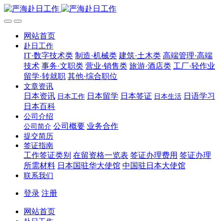
网站首页
赴日工作
IT·数字技术类
制造·机械类
建筑·土木类
高端管理·高端
技术
事务·文职类
营业·销售类
旅游·酒店类
工厂·轻作业
留学·转就职
其他·综合职位
文章资讯
日本资讯
日本留学
日本签证
日语学习
日本工作
日本生活
日本百科
公司介绍
公司概要
业务合作
公司简介
提交简历
签证指南
工作签证类别
在留资格一览表
签证办理费用
签证办理
所需材料
日本国驻华大使馆
中国驻日本大使馆
联系我们
登录
注册
网站首页