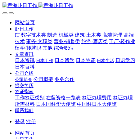
网站首页
赴日工作
IT·数字技术类
制造·机械类
建筑·土木类
高端管理·高端
技术
事务·文职类
营业·销售类
旅游·酒店类
工厂·轻作业
留学·转就职
其他·综合职位
文章资讯
日本资讯
日本留学
日本签证
日语学习
日本工作
日本生活
日本百科
公司介绍
公司概要
业务合作
公司简介
提交简历
签证指南
工作签证类别
在留资格一览表
签证办理费用
签证办理
所需材料
日本国驻华大使馆
中国驻日本大使馆
联系我们
登录
注册
网站首页