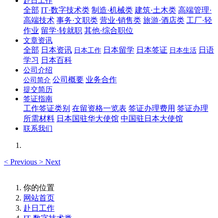
赴日工作
全部
IT·数字技术类
制造·机械类
建筑·土木类
高端管理·
高端技术
事务·文职类
营业·销售类
旅游·酒店类
工厂·轻
作业
留学·转就职
其他·综合职位
文章资讯
全部
日本资讯
日本留学
日本签证
日语
日本工作
日本生活
学习
日本百科
公司介绍
公司概要
业务合作
公司简介
提交简历
签证指南
工作签证类别
在留资格一览表
签证办理费用
签证办理
所需材料
日本国驻华大使馆
中国驻日本大使馆
联系我们
<
Previous
>
Next
你的位置
网站首页
赴日工作