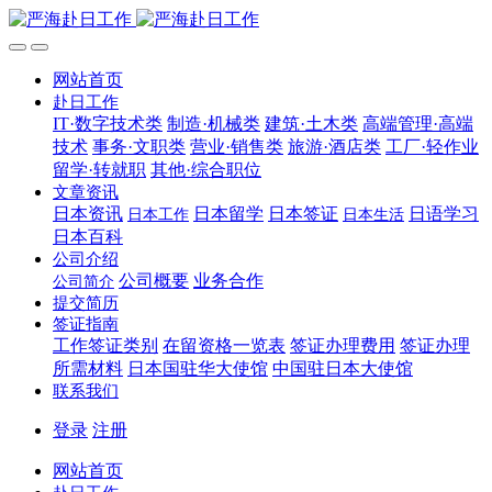
网站首页
赴日工作
IT·数字技术类
制造·机械类
建筑·土木类
高端管理·高端
技术
事务·文职类
营业·销售类
旅游·酒店类
工厂·轻作业
留学·转就职
其他·综合职位
文章资讯
日本资讯
日本留学
日本签证
日语学习
日本工作
日本生活
日本百科
公司介绍
公司概要
业务合作
公司简介
提交简历
签证指南
工作签证类别
在留资格一览表
签证办理费用
签证办理
所需材料
日本国驻华大使馆
中国驻日本大使馆
联系我们
登录
注册
网站首页