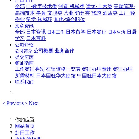
赴日工作
全部
IT·数字技术类
制造·机械类
建筑·土木类
高端管理·
高端技术
事务·文职类
营业·销售类
旅游·酒店类
工厂·轻
作业
留学·转就职
其他·综合职位
文章资讯
全部
日本资讯
日本留学
日本签证
日语
日本工作
日本生活
学习
日本百科
公司介绍
公司概要
业务合作
公司简介
提交简历
签证指南
工作签证类别
在留资格一览表
签证办理费用
签证办理
所需材料
日本国驻华大使馆
中国驻日本大使馆
联系我们
<
Previous
>
Next
你的位置
网站首页
赴日工作